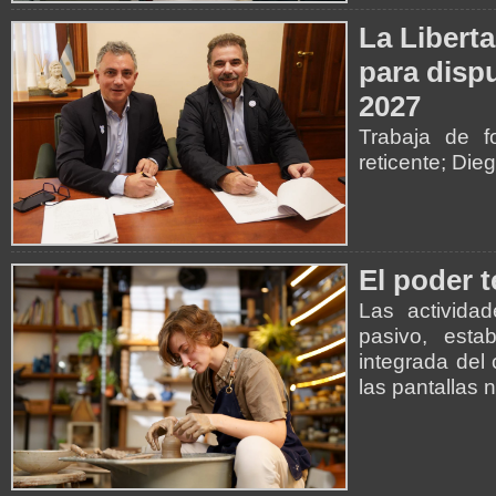
La Libert
para disp
2027
Trabaja de 
reticente; Die
El poder 
Las activida
pasivo, esta
integrada del
las pantallas 