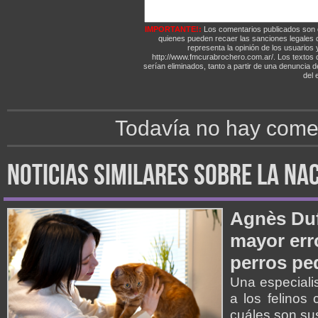
IMPORTANTE!:
Los comentarios publicados son 
quienes pueden recaer las sanciones legales
representa la opinión de los usuarios y
http://www.fmcurabrochero.com.ar/. Los textos q
serían eliminados, tanto a partir de una denuncia 
del e
Todavía no hay comen
noticias similares sobre la na
Agnès Duf
mayor err
perros p
Una especiali
a los felinos
cuáles son su