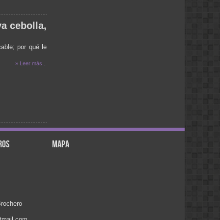
por ejemplo, 3 metros) de la linea de
cruce (como por ejemplo, una esquina),
ya que no puedes detenerte a tiempo si
va cebolla,
tu vehículo está en movimiento. Pero
viene la pregunta, ¿si la luz amarilla
significa lo mismo que la roja, por qué
able; por qué le
existe, cuál es su función? Pues tiene
una existencia bastante lógica: Cuando
» Leer más...
ves la luz amarilla, eso significa que el
semáforo se prepara a cambiar a verde
en la otra dirección, y por tanto la
duración de la luz amarilla es una
medida de precaución para que los
imprudentes (o los que estaban muy
cerca de la linea de cruce cuando salió
la luz amarilla) no choquen con el
tránsito a cambiar). Ya cuando el
semáforo se pone en rojo es que
ros
mapa
cambia a verde al otro lado.
pao:
.
desde villa del rosario escucandolos x
intenet se escucha con interferencia...
noelia :
necesito saber cuando esta el anses
en santa rosa
rochero
ANA:
HOLA VANE ME ACABO DE
tmail.com