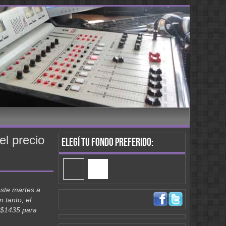
el precio
Elegí tu fondo preferido:
 este martes a
 tanto, el
n $1435 para