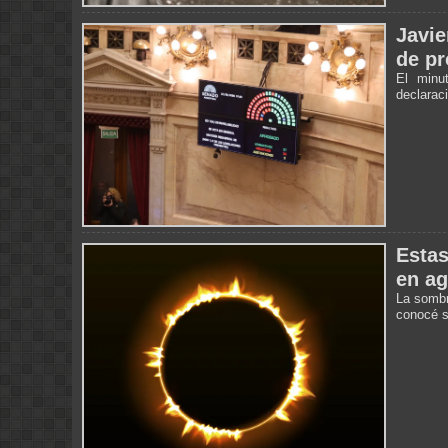
Javie
de pr
El minu
declarac
Estas
en ag
La sombra
conocé s