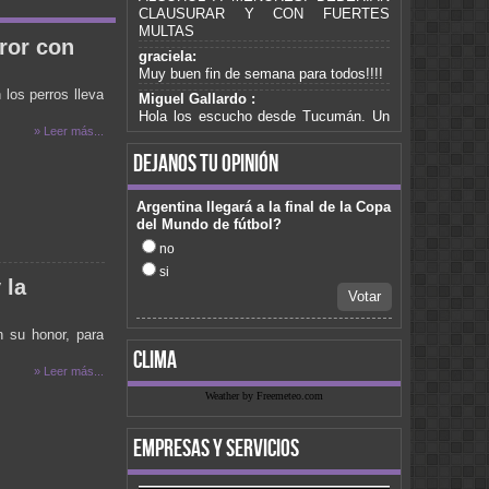
CLAUSURAR Y CON FUERTES
MULTAS
ror con
graciela:
Muy buen fin de semana para todos!!!!
 los perros lleva
Miguel Gallardo :
Hola los escucho desde Tucumán. Un
» Leer más...
saludo para mis compañeros de trabajo
de Romero cammisa.pasa algo de Gary
dejanos tu opinión
fabiana :
No te puedo escuchar amigo
Argentina llegará a la final de la Copa
fabiana :
del Mundo de fútbol?
No te puedo escuchar amigo
no
graciela:
si
Somos de Buenos Aires, y no la
 la
podemos escuchar hace raaaaaato.
Votar
Podìa averiguar, gracias!!!! saludos a
todossss =)
n su honor, para
clima
Dana :
» Leer más...
Hola Gente de Fm Cura Brochero soy
Dana de Córdoba Capital y quisiera que
Weather by Freemeteo.com
pasen el tema La Mejor De Todas del
CD de Julian Burgos "Morir De Amor"
empresas y servicios
Saludos
daniel :
desde san juan...aca con un sol