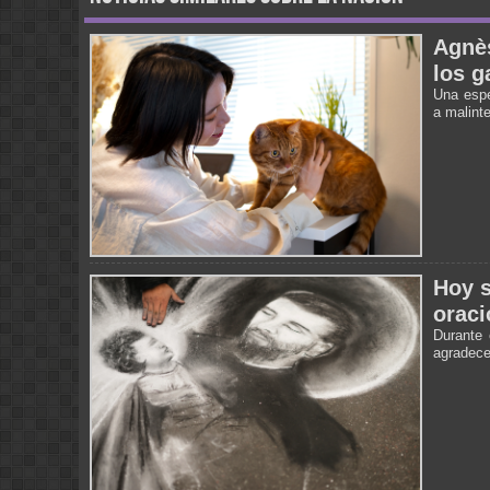
Agnès
los g
Una espe
a malint
Hoy s
oraci
Durante 
agradecer