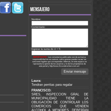
mensajero
Nombre:
Comentario:
Ingrese la suma de 4 + 5:
IMPORTANTE!:
Los comentarios publicados son de exclusiva
responsabilidad de sus autores, sobre quienes pueden recaer las
sanciones legales que correspondan. Además, en este espacio se
representa la opinión de los usuarios y no de los propietarios de
este portal y http://www.fmcurabrochero.com.ar/.
Enviar mensaje
Laura:
Tendran perritas para regalar
FRANCISCO:
SRES, INSPECCION GRAL DE
MUNICIPALIDAD TIENE LA
OBLIGACIÓN DE CONTROLAR LOS
COMERCIOS QUE VENDEN
ALCOHOL A MENORES. DEBERÍAN