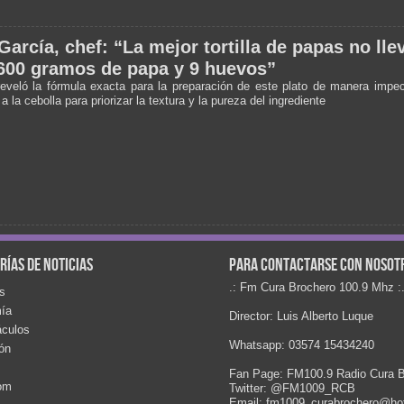
García, chef: “La mejor tortilla de papas no lle
600 gramos de papa y 9 huevos”
reveló la fórmula exacta para la preparación de este plato de manera impec
 a la cebolla para priorizar la textura y la pureza del ingrediente
rías de noticias
Para contactarse con nosot
.: Fm Cura Brochero 100.9 Mhz :
s
ía
Director: Luis Alberto Luque
áculos
Whatsapp: 03574 15434240
ón
Fan Page: FM100.9 Radio Cura B
com
Twitter: @FM1009_RCB
Email: fm1009_curabrochero@ho