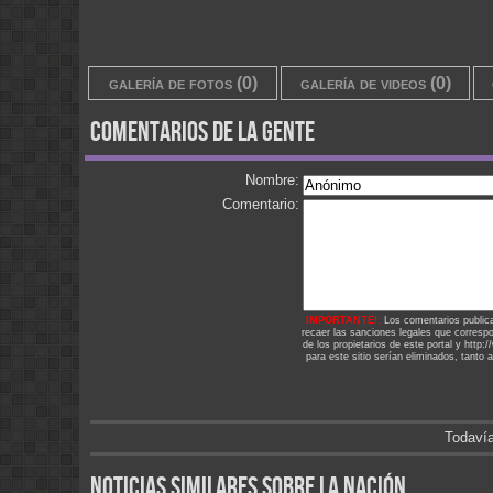
galería de fotos (0)
galería de videos (0)
comentarios de la gente
Nombre:
Comentario:
IMPORTANTE!:
Los comentarios public
recaer las sanciones legales que corresp
de los propietarios de este portal y http
para este sitio serían eliminados, tanto 
Todavía
noticias similares sobre la nación