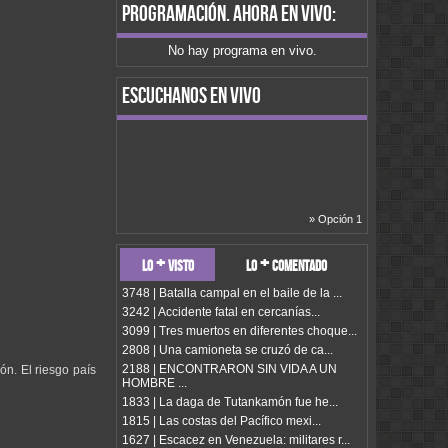
programación
. ahora en vivo:
No hay programa en vivo.
escuchanos en vivo
» Opción 1
lo + visto
lo + comentado
3748 | Batalla campal en el baile de la ...
3242 | Accidente fatal en cercanías...
3099 | Tres muertos en diferentes choque...
2808 | Una camioneta se cruzó de ca...
2188 | ENCONTRARON SIN VIDA A UN
ón. El riesgo país
HOMBRE ...
1833 | La daga de Tutankamón fue he...
1815 | Las costas del Pacífico mexi...
1627 | Escacez en Venezuela: militares r...