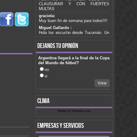
CLAUSURAR Y CON FUERTES
MULTAS
graciela:
Muy buen fin de semana para todos!!!!
Miguel Gallardo :
Hola los escucho desde Tucumán. Un
saludo para mis compañeros de trabajo
de Romero cammisa.pasa algo de Gary
dejanos tu opinión
fabiana :
No te puedo escuchar amigo
Argentina llegará a la final de la Copa
fabiana :
del Mundo de fútbol?
No te puedo escuchar amigo
no
graciela:
si
Somos de Buenos Aires, y no la
podemos escuchar hace raaaaaato.
Votar
Podìa averiguar, gracias!!!! saludos a
todossss =)
clima
Dana :
Hola Gente de Fm Cura Brochero soy
Dana de Córdoba Capital y quisiera que
Weather by Freemeteo.com
pasen el tema La Mejor De Todas del
CD de Julian Burgos "Morir De Amor"
empresas y servicios
Saludos
daniel :
desde san juan...aca con un sol