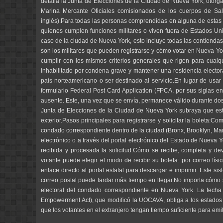
detalla la Junta de Elecciones de la Ciudad de Nueva York, otorga
Marina Mercante Oficiales comisionados de los cuerpos de Sal
inglés).Para todas las personas comprendidas en alguna de estas c
quienes cumplen funciones militares o viven fuera de Estados Uni
caso de la ciudad de Nueva York, esto incluye todas las contiendas 
son los militares que pueden registrarse y cómo votar en Nueva York
cumplir con los mismos criterios generales que rigen para cual
inhabilitado por condena grave y mantener una residencia electora
país norteamericano o ser destinado al servicio.En lugar de usar
formulario Federal Post Card Application (FPCA, por sus siglas en
ausente. Este, una vez que se envía, permanece válido durante dos c
Junta de Elecciones de la Ciudad de Nueva York subraya que este
exterior.Pasos principales para registrarse y solicitar la boleta:C
condado correspondiente dentro de la ciudad (Bronx, Brooklyn, Manha
electrónico o a través del portal electrónico del Estado de Nueva Y
recibida y procesada la solicitud.Cómo se recibe, completa y de
votante puede elegir el modo de recibir su boleta: por correo físic
enlace directo al portal estatal para descargar e imprimir. Este
correo postal puede tardar más tiempo en llegar.No importa cómo s
electoral del condado correspondiente en Nueva York. La fecha
Empowerment Act), que modificó la UOCAVA, obliga a los estados a
que los votantes en el extranjero tengan tiempo suficiente para emit