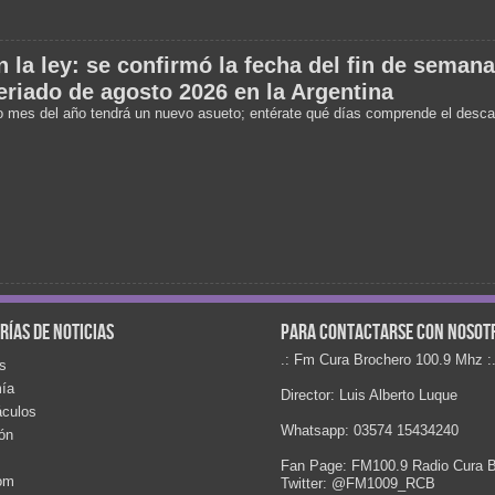
 la ley: se confirmó la fecha del fin de semana
eriado de agosto 2026 en la Argentina
o mes del año tendrá un nuevo asueto; entérate qué días comprende el desc
rías de noticias
Para contactarse con nosot
.: Fm Cura Brochero 100.9 Mhz :
s
ía
Director: Luis Alberto Luque
áculos
Whatsapp: 03574 15434240
ón
Fan Page: FM100.9 Radio Cura B
com
Twitter: @FM1009_RCB