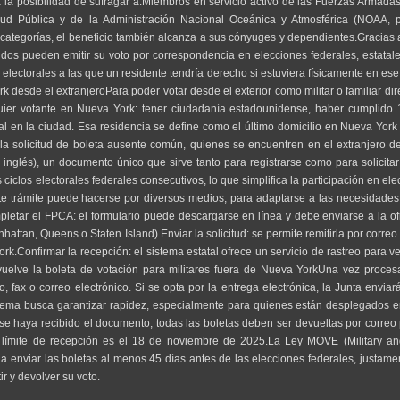
 la posibilidad de sufragar a:Miembros en servicio activo de las Fuerzas Armadas
ud Pública y de la Administración Nacional Oceánica y Atmosférica (NOAA, p
ategorías, el beneficio también alcanza a sus cónyuges y dependientes.Gracias a
dos pueden emitir su voto por correspondencia en elecciones federales, estatales
electorales a las que un residente tendría derecho si estuviera físicamente en ese 
 desde el extranjeroPara poder votar desde el exterior como militar o familiar dir
quier votante en Nueva York: tener ciudadanía estadounidense, haber cumplido 
l en la ciudad. Esa residencia se define como el último domicilio en Nueva York 
 la solicitud de boleta ausente común, quienes se encuentren en el extranjero d
 inglés), un documento único que sirve tanto para registrarse como para solicitar
iclos electorales federales consecutivos, lo que simplifica la participación en ele
 trámite puede hacerse por diversos medios, para adaptarse a las necesidades 
ompletar el FPCA: el formulario puede descargarse en línea y debe enviarse a la ofi
ttan, Queens o Staten Island).Enviar la solicitud: se permite remitirla por correo p
ork.Confirmar la recepción: el sistema estatal ofrece un servicio de rastreo para ve
vuelve la boleta de votación para militares fuera de Nueva YorkUna vez procesad
o, fax o correo electrónico. Si se opta por la entrega electrónica, la Junta envia
 sistema busca garantizar rapidez, especialmente para quienes están desplegados 
e haya recibido el documento, todas las boletas deben ser devueltas por correo p
 límite de recepción es el 18 de noviembre de 2025.La Ley MOVE (Military a
 enviar las boletas al menos 45 días antes de las elecciones federales, justame
ir y devolver su voto.