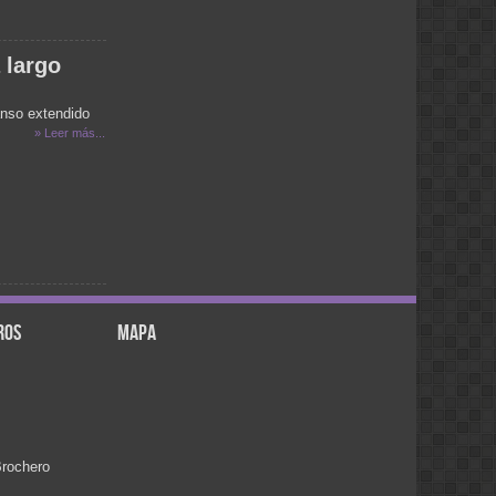
ENCONTRAR UNA ZAPATILLITA DE
UN BB Q SE COMUNIQUE QUIEN LA
AYA PERDIDO TE DEJO MI NUMERO
 largo
NO LO PASES AL AIRE Q SE
COMUNIQUE A LA RADIO GRACIAS
419990
anso extendido
adri:
» Leer más...
hola esta bueno el programa
nora:
hola lean mi mensaje, gracias, nora del
el calafate
NORA:
HOLA SOY DE EL CALFATE (SANTA
CRUZ), ES LA RPIMERA VEZ QUE
LOS ESCUHO, GRACIAS AL CURA
BROCHERO.BENDICONES PARA
TODOS.
ros
mapa
MONICA :
BUEN DIA SALUDOS A OSKY
.
MONICA:
HOLA LO ESTOY ESCUCHANDO
POR INTERNET SALUDOS A OSKY
familia moyano:
felicitaciones, muchos exitos y por
rochero
muchos años mas