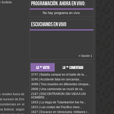
e boleta
programación
. ahora en vivo:
No hay programa en vivo.
escuchanos en vivo
» Opción 1
lo + visto
lo + comentado
3747 | Batalla campal en el baile de la ...
3240 | Accidente fatal en cercanías...
3099 | Tres muertos en diferentes choque...
2808 | Una camioneta se cruzó de ca...
2187 | ENCONTRARON SIN VIDA A UN
e residen fuera de
HOMBRE ...
al sucesor de Eric
1833 | La daga de Tutankamón fue he...
dounidenses en el
1815 | Las costas del Pacífico mexi...
ma federal, según
1627 | Escacez en Venezuela: militares r...