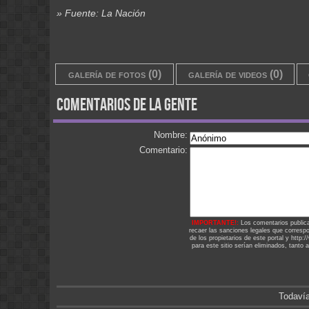
» Fuente: La Nación
galería de fotos (0)
galería de videos (0)
comentarios de la gente
Nombre:
Comentario:
IMPORTANTE!:
Los comentarios public
recaer las sanciones legales que corresp
de los propietarios de este portal y http
para este sitio serían eliminados, tanto 
Todavía