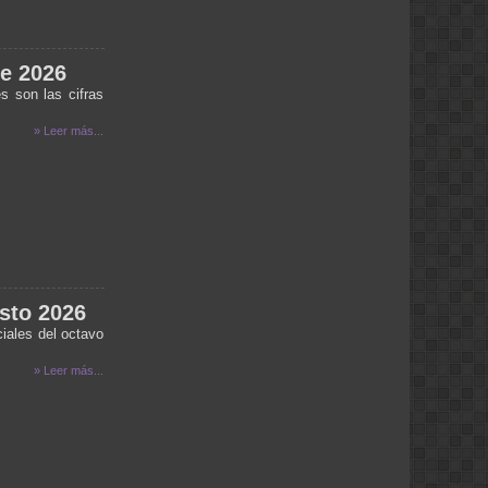
por ejemplo, 3 metros) de la linea de
cruce (como por ejemplo, una esquina),
ya que no puedes detenerte a tiempo si
tu vehículo está en movimiento. Pero
de 2026
viene la pregunta, ¿si la luz amarilla
significa lo mismo que la roja, por qué
s son las cifras
existe, cuál es su función? Pues tiene
una existencia bastante lógica: Cuando
» Leer más...
ves la luz amarilla, eso significa que el
semáforo se prepara a cambiar a verde
en la otra dirección, y por tanto la
duración de la luz amarilla es una
medida de precaución para que los
imprudentes (o los que estaban muy
cerca de la linea de cruce cuando salió
la luz amarilla) no choquen con el
tránsito a cambiar). Ya cuando el
semáforo se pone en rojo es que
sto 2026
cambia a verde al otro lado.
iales del octavo
pao:
desde villa del rosario escucandolos x
» Leer más...
intenet se escucha con interferencia...
noelia :
necesito saber cuando esta el anses
en santa rosa
ANA:
HOLA VANE ME ACABO DE