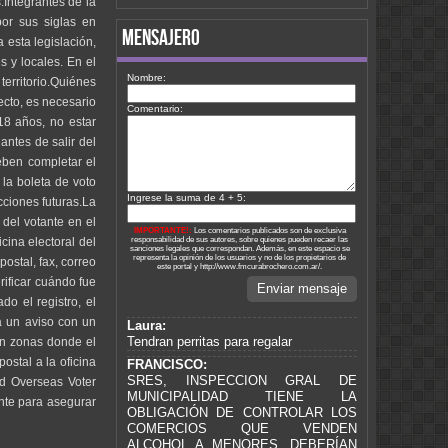
.Integrantes de la
or sus siglas en
mensajero
 esta legislación,
 y locales. En el
Nombre:
territorio.Quiénes
ecto, es necesario
Comentario:
18 años, no estar
antes de salir del
eben completar el
 la boleta de voto
Ingrese la suma de 4 + 5:
cciones futuras.La
del votante en el
IMPORTANTE!:
Los comentarios publicados son de exclusiva
cina electoral del
responsabilidad de sus autores, sobre quienes pueden recaer las
sanciones legales que correspondan. Además, en este espacio se
representa la opinión de los usuarios y no de los propietarios de
ostal, fax, correo
este portal y http://www.fmcurabrochero.com.ar/.
rificar cuándo fue
Enviar mensaje
o el registro, el
rá un aviso con un
Laura:
Tendran perritas para regalar
en zonas donde el
ostal a la oficina
FRANCISCO:
SRES, INSPECCION GRAL DE
nd Overseas Voter
MUNICIPALIDAD TIENE LA
nte para asegurar
OBLIGACIÓN DE CONTROLAR LOS
COMERCIOS QUE VENDEN
ALCOHOL A MENORES. DEBERÍAN