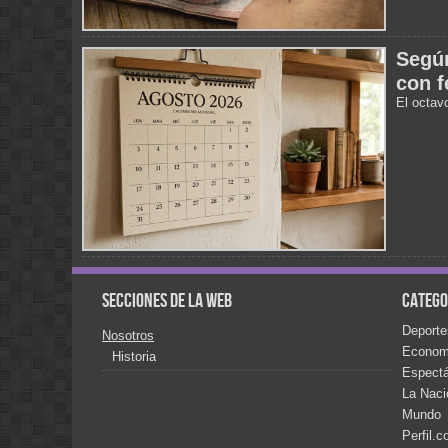
Según
con f
El octav
Secciones de la web
Catego
Deporte
Nosotros
Econom
Historia
Espect
La Naci
Mundo
Perfil.