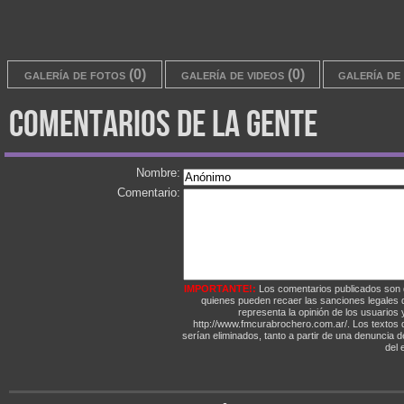
galería de fotos (0)
galería de videos (0)
galería de 
comentarios de la gente
Nombre:
Comentario:
IMPORTANTE!:
Los comentarios publicados son 
quienes pueden recaer las sanciones legales
representa la opinión de los usuarios y
http://www.fmcurabrochero.com.ar/. Los textos q
serían eliminados, tanto a partir de una denuncia 
del e