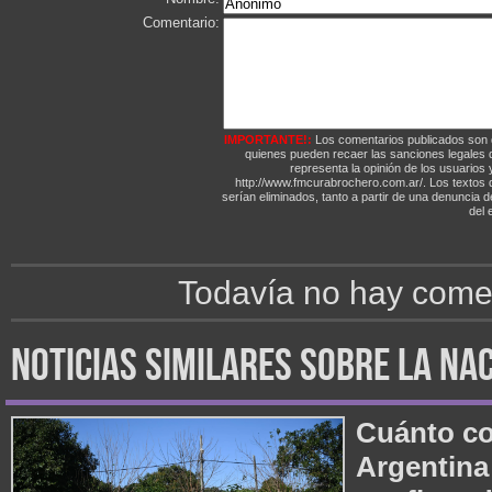
Comentario:
IMPORTANTE!:
Los comentarios publicados son 
quienes pueden recaer las sanciones legales
representa la opinión de los usuarios y
http://www.fmcurabrochero.com.ar/. Los textos q
serían eliminados, tanto a partir de una denuncia 
del e
Todavía no hay comen
noticias similares sobre la na
Cuánto cob
Argentina