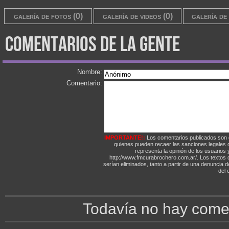
galería de fotos (0)
galería de videos (0)
galería de 
comentarios de la gente
Nombre:
Comentario:
IMPORTANTE!:
Los comentarios publicados son 
quienes pueden recaer las sanciones legales
representa la opinión de los usuarios y
http://www.fmcurabrochero.com.ar/. Los textos q
serían eliminados, tanto a partir de una denuncia 
del e
Todavía no hay comen