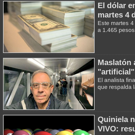
El dólar e
martes 4 
Este martes 4 
a 1.465 pesos
Maslatón 
"artificia
El analista fi
que respalda l
Quiniela 
VIVO: resu