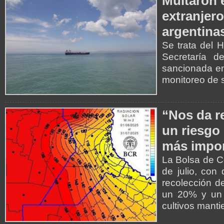
Multaron 
extranjer
argentina
Se trata del 
Secretaría d
sancionada en 
monitoreo de 
“Nos da r
un riesgo 
más impor
La Bolsa de C
de julio, con
recolección de
un 20% y un 
cultivos mant