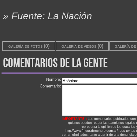
» Fuente: La Nación
galería de fotos (0)
galería de videos (0)
galería de 
comentarios de la gente
Nombre:
Comentario:
IMPORTANTE!:
Los comentarios publicados son 
quienes pueden recaer las sanciones legales
representa la opinión de los usuarios y
http://www.fmcurabrochero.com.ar/. Los textos q
serían eliminados, tanto a partir de una denuncia 