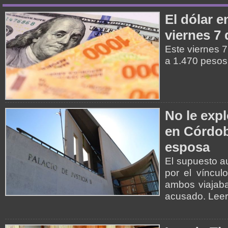
El dólar e
viernes 7
Este viernes 7
a 1.470 pesos
No le expl
en Córdob
esposa
El supuesto au
por el víncul
ambos viajaba
acusado. Lee