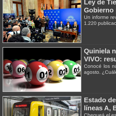
Ley de Tie
Gobierno 
Un informe re
1.220 publica
Quiniela 
VIVO: resu
Conocé los nú
agosto. ¿Cuá
Estado de
líneas A, 
Chequeá el es