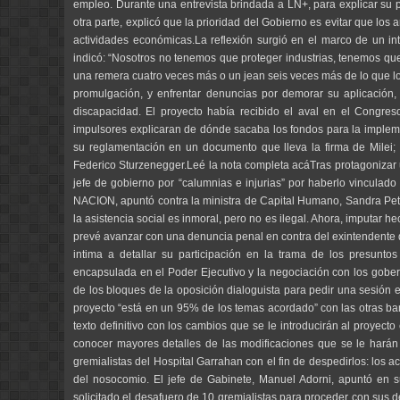
empleo. Durante una entrevista brindada a LN+, para explicar su p
otra parte, explicó que la prioridad del Gobierno es evitar que l
actividades económicas.La reflexión surgió en el marco de un in
indicó: “Nosotros no tenemos que proteger industrias, tenemos qu
una remera cuatro veces más o un jean seis veces más de lo que l
promulgación, y enfrentar denuncias por demorar su aplicación,
discapacidad. El proyecto había recibido el aval en el Congr
impulsores explicaran de dónde sacaba los fondos para la implemen
su reglamentación en un documento que lleva la firma de Milei; 
Federico Sturzenegger.Leé la nota completa acáTras protagonizar u
jefe de gobierno por “calumnias e injurias” por haberlo vincula
NACION, apuntó contra la ministra de Capital Humano, Sandra Pet
la asistencia social es inmoral, pero no es ilegal. Ahora, imputar he
prevé avanzar con una denuncia penal en contra del exintendente 
intima a detallar su participación en la trama de los presunto
encapsulada en el Poder Ejecutivo y la negociación con los goberna
de los bloques de la oposición dialoguista para pedir una sesión e
proyecto “está en un 95% de los temas acordado” con las otras banc
texto definitivo con los cambios que se le introducirán al proyect
conocer mayores detalles de las modificaciones que se le harán 
gremialistas del Hospital Garrahan con el fin de despedirlos: los a
del nosocomio. El jefe de Gabinete, Manuel Adorni, apuntó en 
solicitado el desafuero de 10 gremialistas para proceder con sus de