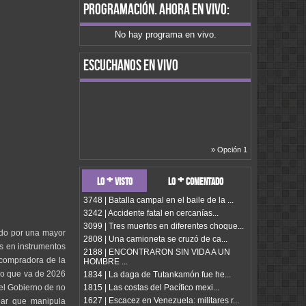
programación
. ahora en vivo:
No hay programa en vivo.
escuchanos en vivo
» Opción 1
lo + visto
lo + comentado
3748 | Batalla campal en el baile de la ...
3242 | Accidente fatal en cercanías...
3099 | Tres muertos en diferentes choque...
ado por una mayor
2808 | Una camioneta se cruzó de ca...
os en instrumentos
2188 | ENCONTRARON SIN VIDA A UN
 compradora de la
HOMBRE ...
lo que va de 2026
1834 | La daga de Tutankamón fue he...
1815 | Las costas del Pacífico mexi...
del Gobierno de no
1627 | Escacez en Venezuela: militares r...
ear que manipula