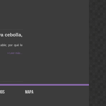
clara:
se escucha muy mal no se entiendi
nada
Marii..:
Exelente la pagina muy completa!!
Felicitaciones..gracias por la compañía
de siempre!
Marina:
va cebolla,
Muy linda la nueva web..
Felicitaciones..
able; por qué le
» Leer más...
ros
mapa
.