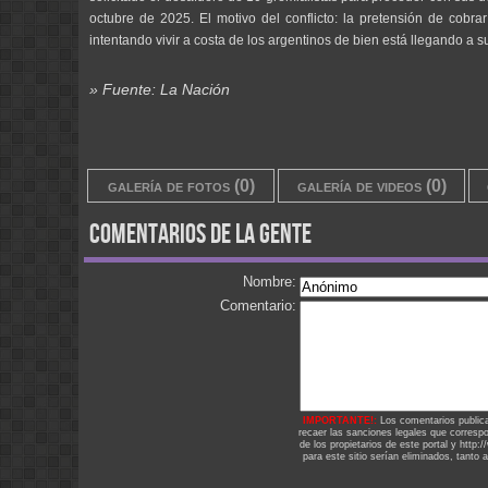
octubre de 2025. El motivo del conflicto: la pretensión de cobr
intentando vivir a costa de los argentinos de bien está llegando a su
» Fuente: La Nación
galería de fotos (0)
galería de videos (0)
comentarios de la gente
Nombre:
Comentario:
IMPORTANTE!:
Los comentarios public
recaer las sanciones legales que corresp
de los propietarios de este portal y http
para este sitio serían eliminados, tanto 