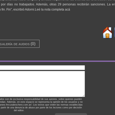
ar por días no trabajados. Además, otras 29 personas recibirán sanciones. La er
 fin. Fin”, escribió Adorni.Leé la nota completa acá
galería de audios (0)
ados son de exclusiva responsabilidad de sus autores, sobre quienes pueden
ondan. Además, en este espacio se representa la opinión de los usuarios y no
://www.fmcurabrochero.com.ar/. Los textos que violen las normas establecidas
a partir de una denuncia de abuso por parte de los lectores como por decisión
del editor.