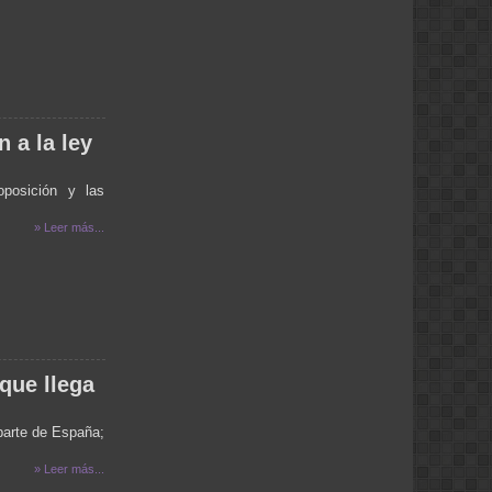
ENCONTRAR UNA ZAPATILLITA DE
UN BB Q SE COMUNIQUE QUIEN LA
AYA PERDIDO TE DEJO MI NUMERO
NO LO PASES AL AIRE Q SE
COMUNIQUE A LA RADIO GRACIAS
419990
adri:
hola esta bueno el programa
 a la ley
nora:
hola lean mi mensaje, gracias, nora del
oposición y las
el calafate
NORA:
» Leer más...
HOLA SOY DE EL CALFATE (SANTA
CRUZ), ES LA RPIMERA VEZ QUE
LOS ESCUHO, GRACIAS AL CURA
BROCHERO.BENDICONES PARA
TODOS.
MONICA :
BUEN DIA SALUDOS A OSKY
MONICA:
 que llega
HOLA LO ESTOY ESCUCHANDO
POR INTERNET SALUDOS A OSKY
 parte de España;
familia moyano:
felicitaciones, muchos exitos y por
» Leer más...
muchos años mas