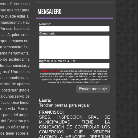
verdad”: las cosas
mensajero
hay que tirar para
no puede estar al
, manosearlo”. Hay
Nombre:
. Por eso, hace dos
Comentario:
tar. A quién se le
porque tampoco era
 termómetro fiel,
derna herramienta,
o de postergar la
Ingrese la suma de 4 + 5:
ntre economistas y
IMPORTANTE!:
Los comentarios publicados son de exclusiva
ligrosa”.Uno de los
responsabilidad de sus autores, sobre quienes pueden recaer las
sanciones legales que correspondan. Además, en este espacio se
s economistas, la
representa la opinión de los usuarios y no de los propietarios de
este portal y http://www.fmcurabrochero.com.ar/.
ber sido de apenas
Enviar mensaje
e postergar (nadie
 algunos servicios
Laura:
nflación.Ese temor
Tendran perritas para regalar
o de vida. Fue un
FRANCISCO:
r parte del propio
SRES, INSPECCION GRAL DE
 del Gobierno y si
MUNICIPALIDAD TIENE LA
OBLIGACIÓN DE CONTROLAR LOS
er un dólar en el
COMERCIOS QUE VENDEN
ede tener sobre el
ALCOHOL A MENORES. DEBERÍAN