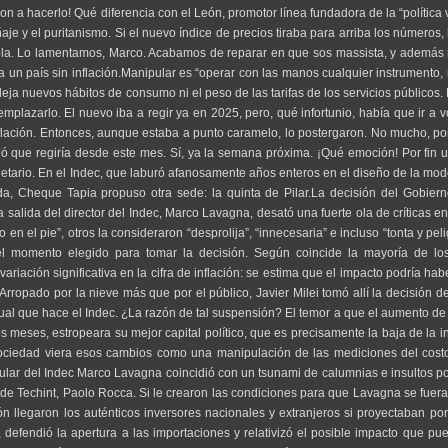
n a hacerlo! Qué diferencia con el León, promotor línea fundadora de la “política 
e y el puritanismo. Si el nuevo índice de precios tiraba para arriba los números, 
la. Lo lamentamos, Marco. Acabamos de reparar en que sos massista, y además 
 un país sin inflación.Manipular es “operar con las manos cualquier instrumento
efleja nuevos hábitos de consumo ni el peso de las tarifas de los servicios públicos
plazarlo. El nuevo iba a regir ya en 2025, pero, qué infortunio, había que ir a vo
la inflación. Entonces, aunque estaba a punto caramelo, lo postergaron. No mucho, 
ó que regiría desde este mes. Sí, ya la semana próxima. ¡Qué emoción! Por fin un
onetario. En el Indec, que laburó afanosamente años enteros en el diseño de la mo
da, Cheque Tapia propuso otra sede: la quinta de Pilar.La decisión del Gobiern
la salida del director del Indec, Marco Lavagna, desató una fuerte ola de críticas e
 en el pie”, otros la consideraron “desprolija”, “innecesaria” e incluso “tonta y pe
el momento elegido para tomar la decisión. Según coincide la mayoría de lo
iación significativa en la cifra de inflación: se estima que el impacto podría ha
ropado por la nieve más que por el público, Javier Milei tomó allí la decisión d
al que hace el Indec. ¿La razón de tal suspensión? El temor a que el aumento de
s meses, estropeara su mejor capital político, que es precisamente la baja de la i
 sociedad viera esos cambios como una manipulación de las mediciones del cost
itular del Indec Marco Lavagna coincidió con un tsunami de calumnias e insultos po
de Techint, Paolo Rocca. Si le crearon las condiciones para que Lavagna se fuera
n llegaron los auténticos inversores nacionales y extranjeros si proyectaban pon
defendió la apertura a las importaciones y relativizó el posible impacto que pu