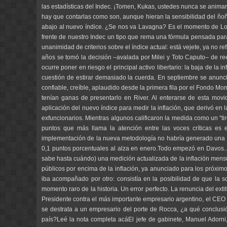
las estadísticas del Indec. ¡Tomen, Kukas, ustedes nunca se animaro
hay que contarlas como son, aunque hieran la sensibilidad del ñoñaj
abajo al nuevo índice. ¿Se nos va Lavagna? Es el momento de Lo
frente de nuestro Indec un tipo que rema una fórmula pensada para
unanimidad de criterios sobre el índice actual: está vejete, ya no r
años se tomó la decisión –avalada por Milei y Toto Caputo– de reem
ocurre poner en riesgo el principal activo libertario: la baja de 
cuestión de estirar demasiado la cuerda. En septiembre se anunci
confiable, creíble, aplaudido desde la primera fila por el Fondo M
tenían ganas de presentarlo en River. Al enterarse de esta movi
aplicación del nuevo índice para medir la inflación, que derivó en 
exfuncionarios. Mientras algunos calificaron la medida como un “tiro
puntos que más llama la atención entre las voces críticas es 
implementación de la nueva metodología no habría generado una var
0,1 puntos porcentuales al alza en enero.Todo empezó en Davos. Ar
sabe hasta cuándo) una medición actualizada de la inflación mensu
públicos por encima de la inflación, ya anunciado para los próximo
iba acompañado por otro: consistía en la posibilidad de que la
momento raro de la historia. Un error perfecto. La renuncia del ext
Presidente contra el más importante empresario argentino, el CEO 
se destrata a un empresario del porte de Rocca, ¿a qué conclusió
país?Leé la nota completa acáEl jefe de gabinete, Manuel Adorni, 