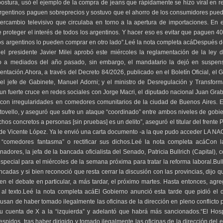
ostura, usó el ejemplo de la compra de jeans que rápidamente se hizo viral en r
os argentinos paguen sobreprecios y sostuvo que el ahorro de los consumidores pue
tercambio televisivo que circulaba en torno a la apertura de importaciones. En 
e proteger el interés de todos los argentinos. Y hacer eso es evitar que paguen 
os argentinos lo pueden comprar en otro lado”.Leé la nota completa acáDespués d
 el presidente Javier Milei aprobó este miércoles la reglamentación de la ley
eso a mediados del año pasado, sin embargo, el mandatario la dejó en suspen
tación.Ahora, a través del Decreto 84/2026, publicado en el Boletín Oficial, el 
el jefe de Gabinete, Manuel Adorni; y el ministro de Desregulación y Transform
n fuerte cruce en redes sociales con Jorge Macri, el diputado nacional Juan Gra
do con irregularidades en comedores comunitarios de la ciudad de Buenos Aires. 
tovello, y aseguró que sufre un ataque “coordinado” entre ambos niveles de gobi
chos concretos a personas [sin pruebas] es un delito”, aseguró el titular del frente
de Vicente López. Ya le envió una carta documento -a la que pudo acceder LA NAC
s “comedores fantasma” o rectificar sus dichos.Leé la nota completa acáCon la
dores, la jefa de la bancada oficialista del Senado, Patricia Bullrich (Capital), 
special para el miércoles de la semana próxima para tratar la reforma laboral.Bull
adas y si bien reconoció que resta cerrar la discusión con las provincias, dijo q
o en el debate en particular, a más tardar, el próximo martes. Hasta entonces, agr
al texto.Leé la nota completa acáEl Gobierno anunció esta tarde que pidió el 
cusan de haber tomado ilegalmente las oficinas de la dirección en pleno conflicto p
su cuenta de X a la “izquierda” y adelantó que habrá más sancionados.“El Hos
spidos, tras haber dirigido y tomado ilegalmente las oficinas de la dirección del 