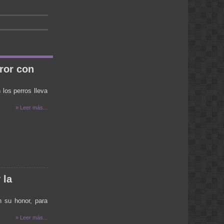
por ejemplo, 3 metros) de la linea de
cruce (como por ejemplo, una esquina),
ya que no puedes detenerte a tiempo si
tu vehículo está en movimiento. Pero
viene la pregunta, ¿si la luz amarilla
significa lo mismo que la roja, por qué
existe, cuál es su función? Pues tiene
una existencia bastante lógica: Cuando
ves la luz amarilla, eso significa que el
ror con
semáforo se prepara a cambiar a verde
en la otra dirección, y por tanto la
duración de la luz amarilla es una
 los perros lleva
medida de precaución para que los
imprudentes (o los que estaban muy
» Leer más...
cerca de la linea de cruce cuando salió
la luz amarilla) no choquen con el
tránsito a cambiar). Ya cuando el
semáforo se pone en rojo es que
cambia a verde al otro lado.
pao:
desde villa del rosario escucandolos x
intenet se escucha con interferencia...
 la
noelia :
necesito saber cuando esta el anses
en santa rosa
n su honor, para
ANA:
» Leer más...
HOLA VANE ME ACABO DE