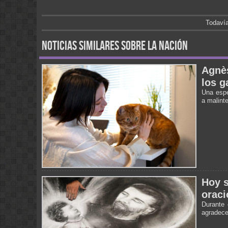
Todavía
noticias similares sobre la nación
Agnès
los g
Una espe
a malint
Hoy s
oraci
Durante 
agradecer