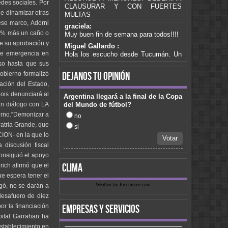
edes sociales. Por
CLAUSURAR Y CON FUERTES
de dinamizar otras
MULTAS
ese marco, Adorni
graciela:
40% más un caño o
Muy buen fin de semana para todos!!!!
e su aprobación y
Miguel Gallardo :
 de emergencia en
Hola los escucho desde Tucumán. Un
saludo para mis compañeros de trabajo
so hasta que sus
de Romero cammisa.pasa algo de Gary
dejanos tu opinión
Gobierno formalizó
fabiana :
ación del Estado,
No te puedo escuchar amigo
bois denunciará al
Argentina llegará a la final de la Copa
fabiana :
del Mundo de fútbol?
En diálogo con LA
No te puedo escuchar amigo
erno.“Demonizar a
no
graciela:
 Patria Grande, que
si
Somos de Buenos Aires, y no la
ION- en la que lo
podemos escuchar hace raaaaaato.
Votar
 discusión fiscal
Podìa averiguar, gracias!!!! saludos a
todossss =)
consiguió el apoyo
clima
rich afirmó que el
Dana :
Hola Gente de Fm Cura Brochero soy
ue espera tener el
Dana de Córdoba Capital y quisiera que
Weather by Freemeteo.com
egó, no se darán a
pasen el tema La Mejor De Todas del
desafuero de diez
CD de Julian Burgos "Morir De Amor"
empresas y servicios
or la financiación
Saludos
pital Garrahan ha
daniel :
desde san juan...aca con un sol
establecimiento en