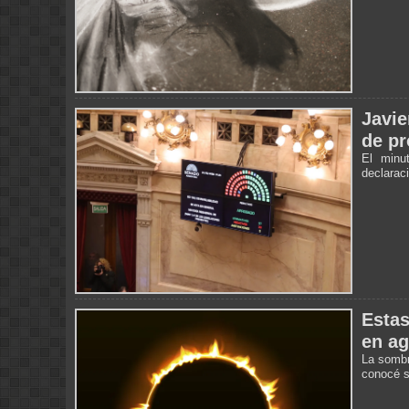
Javie
de pr
El minu
declarac
Estas
en ag
La sombra
conocé s