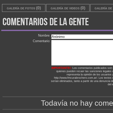
galería de fotos (0)
galería de videos (0)
galería de 
comentarios de la gente
Nombre:
Comentario:
IMPORTANTE!:
Los comentarios publicados son 
quienes pueden recaer las sanciones legales
representa la opinión de los usuarios y
http://www.fmcurabrochero.com.ar/. Los textos q
serían eliminados, tanto a partir de una denuncia 
del e
Todavía no hay comen