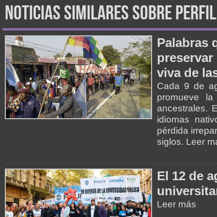
noticias similares sobre perfi
Palabras q
preservar 
viva de l
Cada 9 de ag
promueve la
ancestrales. E
idiomas nativ
pérdida irrep
siglos. Leer m
El 12 de 
universita
Leer más