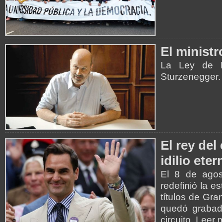
El ministr
La Ley de D
Sturzenegger.
El rey de
idilio ete
El 8 de agos
redefinió la e
títulos de Gra
quedó grabada
circuito. Leer