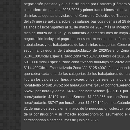
negociación paritaria y que fue difundida por Camarco (Cámara Arg
como cierre de paritaria 2025/2026 y primer tramo bimestral de la 
distintas categorías previstas en el Convenio Colectivo de Trabaj
del 2% que se aplicará sobre los salarios básicos vigentes al 28 
salarios básicos vigentes al 31 de marzo de 2026 más la incorpo
mes de marzo de 2026; y un aumento a partir del mes de mayo de
negociación incluye el pago de una suma mensual, de carácter 
trabajadoras y los trabajadores de las distintas categorías. Cómo 
según la categoría de trabajador:Marzo de 2026Sereno Zona “
$134.100Oficial Especializado Zona “A”: $147.000Abril de 2026Se
$91.000Oficial Especializado Zona “A”: $99.800Mayo de 2026Seren
$114.400Oficial Especializado Zona “A”: $125.400Cuánto ganan los
que cobra cada una de las categorías de los trabajadores de la c
figuran los valores por hora, a excepción de los serenos, a quie
horaMedio oficial: $4752 por horaAyudante: $4374 por horaSereno:
$5267 por horaAyudante: $4877 por horaSereno: $885.191 por me
horaAyudante: $8107 por horaSereno: $1.328.356 por mesZona C A
horaAyudante: $8747 por horaSereno: $1.589.149 por mesCuándo se
31 de mayo de 2026 y en el marco de la negociación colectiva, ac
de la construcción y su impacto socioeconómico, asumiendo el co
correspondan a partir del mes de junio de 2026.