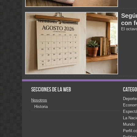
Según
con f
El octav
Secciones de la web
Catego
Deporte
Nosotros
Econom
Historia
Espect
La Naci
Mundo
Perfil.