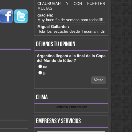
CLAUSURAR Y CON FUERTES
MULTAS
graciela:
Muy buen fin de semana para todos!!!!
Miguel Gallardo :
Hola los escucho desde Tucumán. Un
saludo para mis compañeros de trabajo
de Romero cammisa.pasa algo de Gary
dejanos tu opinión
fabiana :
No te puedo escuchar amigo
Argentina llegará a la final de la Copa
fabiana :
del Mundo de fútbol?
No te puedo escuchar amigo
no
graciela:
si
Somos de Buenos Aires, y no la
podemos escuchar hace raaaaaato.
Votar
Podìa averiguar, gracias!!!! saludos a
todossss =)
clima
Dana :
Hola Gente de Fm Cura Brochero soy
Dana de Córdoba Capital y quisiera que
Weather by Freemeteo.com
pasen el tema La Mejor De Todas del
CD de Julian Burgos "Morir De Amor"
empresas y servicios
Saludos
daniel :
desde san juan...aca con un sol