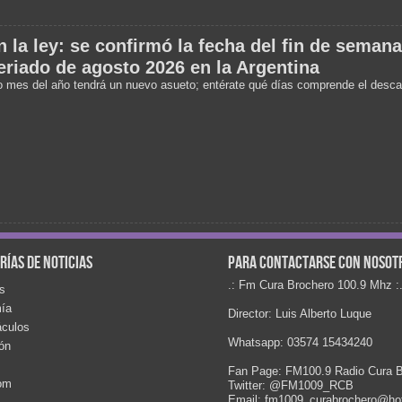
 la ley: se confirmó la fecha del fin de semana
eriado de agosto 2026 en la Argentina
o mes del año tendrá un nuevo asueto; entérate qué días comprende el desc
rías de noticias
Para contactarse con nosot
.: Fm Cura Brochero 100.9 Mhz :
s
ía
Director: Luis Alberto Luque
áculos
Whatsapp: 03574 15434240
ón
Fan Page: FM100.9 Radio Cura B
com
Twitter: @FM1009_RCB
Email: fm1009_curabrochero@ho