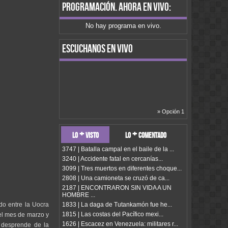
programación
. ahora en vivo:
No hay programa en vivo.
escuchanos en vivo
» Opción 1
lo + visto
lo + comentado
3747 | Batalla campal en el baile de la ...
3240 | Accidente fatal en cercanías...
3099 | Tres muertos en diferentes choque...
2808 | Una camioneta se cruzó de ca...
2187 | ENCONTRARON SIN VIDA A UN
HOMBRE ...
1833 | La daga de Tutankamón fue he...
do entre la Uocra
1815 | Las costas del Pacífico mexi...
del mes de marzo y
1626 | Escacez en Venezuela: militares r...
 desprende de la