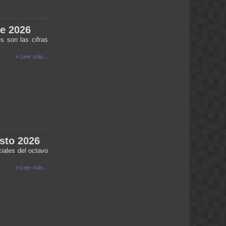
por ejemplo, 3 metros) de la linea de
cruce (como por ejemplo, una esquina),
ya que no puedes detenerte a tiempo si
tu vehículo está en movimiento. Pero
de 2026
viene la pregunta, ¿si la luz amarilla
s son las cifras
significa lo mismo que la roja, por qué
existe, cuál es su función? Pues tiene
» Leer más...
una existencia bastante lógica: Cuando
ves la luz amarilla, eso significa que el
semáforo se prepara a cambiar a verde
en la otra dirección, y por tanto la
duración de la luz amarilla es una
medida de precaución para que los
imprudentes (o los que estaban muy
cerca de la linea de cruce cuando salió
la luz amarilla) no choquen con el
tránsito a cambiar). Ya cuando el
semáforo se pone en rojo es que
sto 2026
cambia a verde al otro lado.
iales del octavo
pao:
desde villa del rosario escucandolos x
» Leer más...
intenet se escucha con interferencia...
noelia :
necesito saber cuando esta el anses
en santa rosa
ANA:
HOLA VANE ME ACABO DE