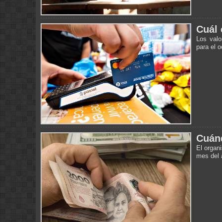
Cuál 
Los valo
para el 
Cuánd
El organ
mes del 