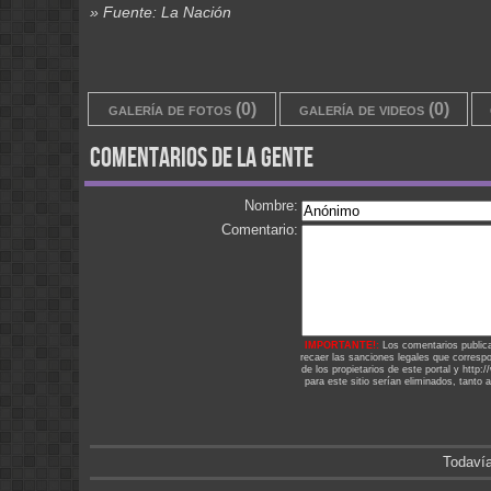
» Fuente: La Nación
galería de fotos (0)
galería de videos (0)
comentarios de la gente
Nombre:
Comentario:
IMPORTANTE!:
Los comentarios public
recaer las sanciones legales que corresp
de los propietarios de este portal y http
para este sitio serían eliminados, tanto 
Todavía