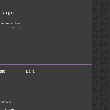
ENCONTRAR UNA ZAPATILLITA DE
UN BB Q SE COMUNIQUE QUIEN LA
AYA PERDIDO TE DEJO MI NUMERO
 largo
NO LO PASES AL AIRE Q SE
COMUNIQUE A LA RADIO GRACIAS
419990
anso extendido
adri:
» Leer más...
hola esta bueno el programa
nora:
hola lean mi mensaje, gracias, nora del
el calafate
NORA:
HOLA SOY DE EL CALFATE (SANTA
CRUZ), ES LA RPIMERA VEZ QUE
LOS ESCUHO, GRACIAS AL CURA
BROCHERO.BENDICONES PARA
TODOS.
ros
mapa
MONICA :
.
BUEN DIA SALUDOS A OSKY
MONICA:
HOLA LO ESTOY ESCUCHANDO
POR INTERNET SALUDOS A OSKY
familia moyano:
rochero
felicitaciones, muchos exitos y por
muchos años mas
tmail.com