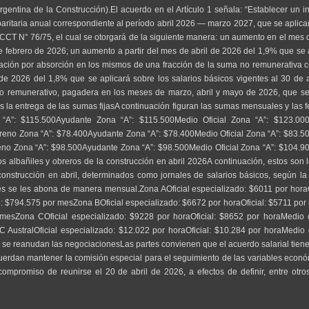
entina de la Construcción).El acuerdo en el Artículo 1 señala: “Establecer un i
paritaria anual correspondiente al período abril 2026 — marzo 2027, que se aplica
o CCT N° 76/75, el cual se otorgará de la siguiente manera: un aumento en el me
de febrero de 2026; un aumento a partir del mes de abril de 2026 del 1,9% que se 
ración por absorción en los mismos de una fracción de la suma no remunerativa c
 2026 del 1,8% que se aplicará sobre los salarios básicos vigentes al 30 de a
no remunerativo, pagadera en los meses de marzo, abril y mayo de 2026, que s
es la entrega de las sumas fijasA continuación figuran las sumas mensuales y las 
A”: $115.500Ayudante Zona “A”: $115.500Medio Oficial Zona “A”: $123.000O
reno Zona “A”: $78.400Ayudante Zona “A”: $78.400Medio Oficial Zona “A”: $83.500
o Zona “A”: $98.500Ayudante Zona “A”: $98.500Medio Oficial Zona “A”: $104.900
 albañiles y obreros de la construcción en abril 2026A continuación, estos son l
onstrucción en abril, determinados como jornales de salarios básicos, según la z
nes se les abona de manera mensual.Zona AOficial especializado: $6011 por horaO
 $794.575 por mesZona BOficial especializado: $6672 por horaOficial: $5711 por h
sZona COficial especializado: $9228 por horaOficial: $8652 por horaMedio o
ustralOficial especializado: $12.022 por horaOficial: $10.284 por horaMedio o
 reanudan las negociacionesLas partes convienen que el acuerdo salarial tiene 
uerdan mantener la comisión especial para el seguimiento de las variables económ
mpromiso de reunirse el 20 de abril de 2026, a efectos de definir, entre otros