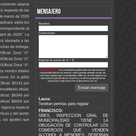
ncremento salarial
mensajero
rá respecto de las
s de marzo de 2026
aplicará sobre los
Nombre:
orrespondiente al
Comentario:
bril de 2026″. La
erá abonada a las
fechas de entrega,
ficial Zona “A”:
Oficial Zona “A”:
Ingrese la suma de 4 + 5:
Oficial Zona “A”:
IMPORTANTE!:
Los comentarios publicados son de exclusiva
os montos totales
responsabilidad de sus autores, sobre quienes pueden recaer las
sanciones legales que correspondan. Además, en este espacio se
ona. En la grilla
representa la opinión de los usuarios y no de los propietarios de
este portal y http://www.fmcurabrochero.com.ar/.
ficial: $5142 por
Enviar mensaje
oraMedio oficial:
ficial: $8349 por
Laura:
ficial: $9504 por
Tendran perritas para regalar
vigencia hasta el
FRANCISCO:
icas y del sector
SRES, INSPECCION GRAL DE
, los ajustes que
MUNICIPALIDAD TIENE LA
OBLIGACIÓN DE CONTROLAR LOS
COMERCIOS QUE VENDEN
ALCOHOL A MENORES. DEBERÍAN