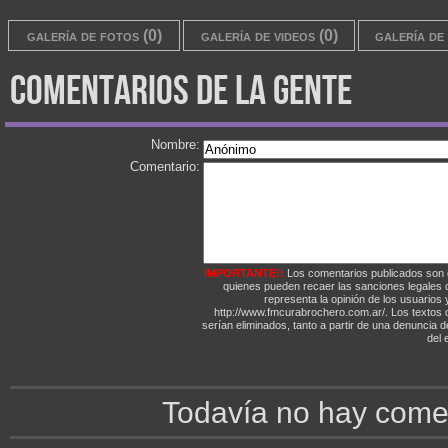
galería de fotos (0)
galería de videos (0)
galería de 
comentarios de la gente
Nombre:
Comentario:
IMPORTANTE!:
Los comentarios publicados son 
quienes pueden recaer las sanciones legales
representa la opinión de los usuarios y
http://www.fmcurabrochero.com.ar/. Los textos q
serían eliminados, tanto a partir de una denuncia 
del e
Todavía no hay comen