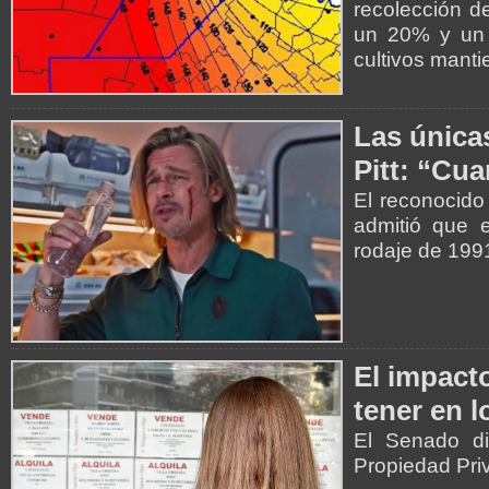
recolección de
un 20% y un 
cultivos mant
Las única
Pitt: “Cu
El reconocido
admitió que e
rodaje de 199
El impact
tener en l
El Senado di
Propiedad Pri