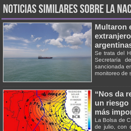
noticias similares sobre la na
Multaron 
extranjer
argentina
Se trata del 
Secretaría d
sancionada en 
monitoreo de 
“Nos da r
un riesgo 
más impor
La Bolsa de C
de julio, con