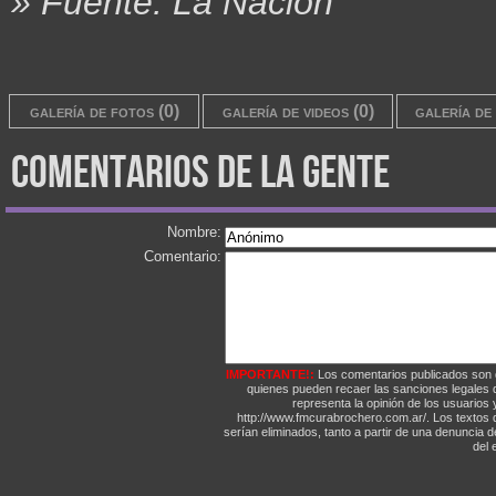
» Fuente: La Nación
galería de fotos (0)
galería de videos (0)
galería de 
comentarios de la gente
Nombre:
Comentario:
IMPORTANTE!:
Los comentarios publicados son 
quienes pueden recaer las sanciones legales
representa la opinión de los usuarios y
http://www.fmcurabrochero.com.ar/. Los textos q
serían eliminados, tanto a partir de una denuncia 
del e