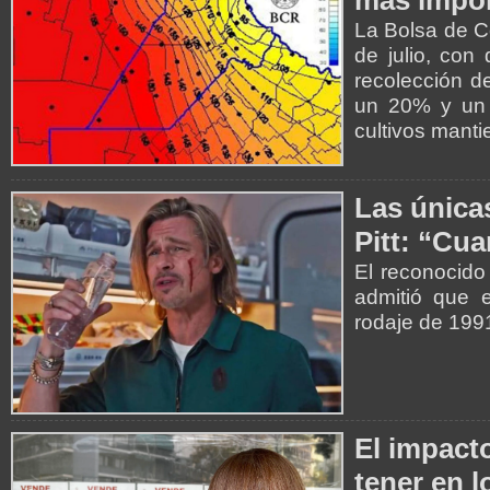
más impor
La Bolsa de C
de julio, con
recolección de
un 20% y un 
cultivos mant
Las única
Pitt: “Cu
El reconocido
admitió que e
rodaje de 199
El impact
tener en l