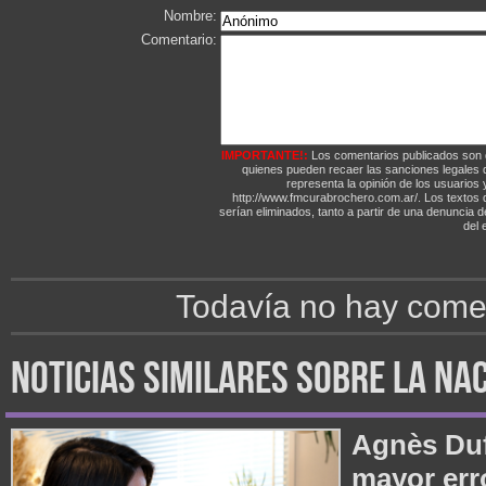
Nombre:
Comentario:
IMPORTANTE!:
Los comentarios publicados son 
quienes pueden recaer las sanciones legales
representa la opinión de los usuarios y
http://www.fmcurabrochero.com.ar/. Los textos q
serían eliminados, tanto a partir de una denuncia 
del e
Todavía no hay comen
noticias similares sobre la na
Agnès Duf
mayor err