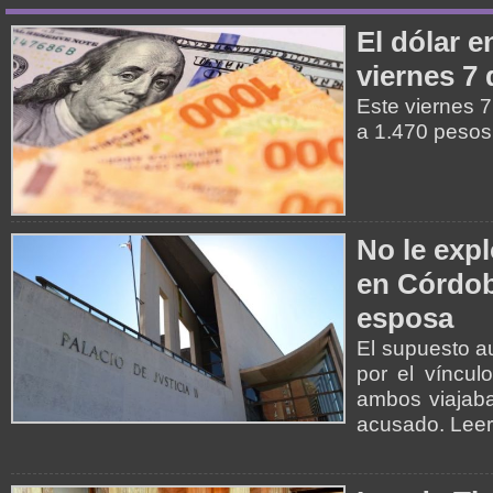
El dólar e
viernes 7
Este viernes 7
a 1.470 pesos
No le expl
en Córdob
esposa
El supuesto au
por el víncul
ambos viajaba
acusado. Lee