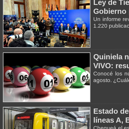
Ley de Tie
Gobierno 
Un informe re
1.220 publica
Quiniela 
VIVO: resu
Conocé los nú
agosto. ¿Cuá
Estado de
líneas A, 
Chequeá el es