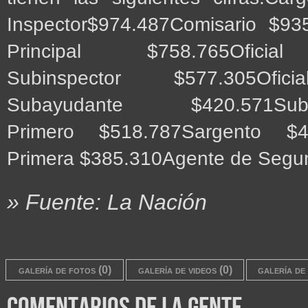
Inspector$974.487Comisario $93
Principal $758.765Oficia
Subinspector $577.305Ofic
Subayudante $420.571Sube
Primero $518.787Sargento $
Primera $385.310Agente de Seg
» Fuente: La Nación
galería de fotos (0)
galería de videos (0)
galería de 