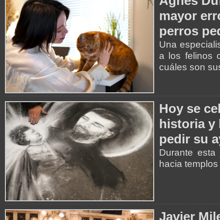
Agnès Duf
mayor err
perros p
Una especiali
a los felinos
cuáles son su
Hoy se ce
historia y
pedir su 
Durante esta 
hacia templos 
Javier Mil