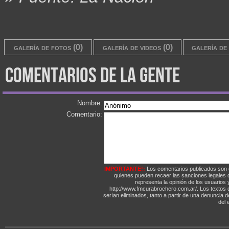
galería de fotos (0)
galería de videos (0)
galería de 
comentarios de la gente
Nombre:
Comentario:
IMPORTANTE!:
Los comentarios publicados son 
quienes pueden recaer las sanciones legales
representa la opinión de los usuarios y
http://www.fmcurabrochero.com.ar/. Los textos q
serían eliminados, tanto a partir de una denuncia 
del e