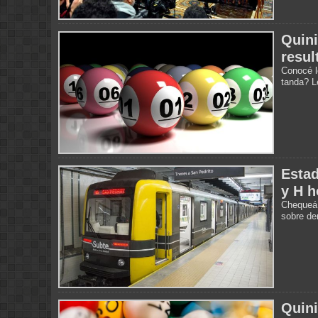
Quini
resul
Conocé l
tanda? L
Estad
y H h
Chequeá 
sobre de
Quini