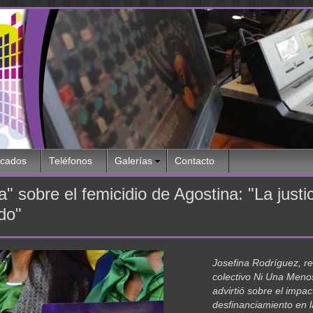
icados
Teléfonos
Galerías
Contacto
sobre el femicidio de Agostina: "La justic
do"
Josefina Rodríguez, re
colectivo Ni Una Meno
advirtió sobre el impac
desfinanciamiento en l