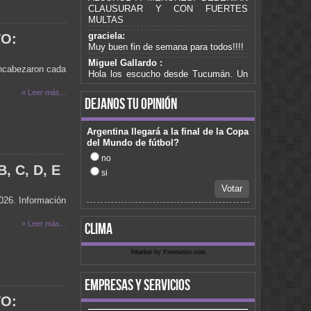
CLAUSURAR Y CON FUERTES
MULTAS
graciela:
VO:
Muy buen fin de semana para todos!!!!
Miguel Gallardo :
encabezaron cada
Hola los escucho desde Tucumán. Un
saludo para mis compañeros de trabajo
» Leer más...
de Romero cammisa.pasa algo de Gary
dejanos tu opinión
fabiana :
No te puedo escuchar amigo
Argentina llegará a la final de la Copa
fabiana :
del Mundo de fútbol?
No te puedo escuchar amigo
no
graciela:
B, C, D, E
si
Somos de Buenos Aires, y no la
podemos escuchar hace raaaaaato.
Votar
Podìa averiguar, gracias!!!! saludos a
026. Información
todossss =)
» Leer más...
clima
Dana :
Hola Gente de Fm Cura Brochero soy
Dana de Córdoba Capital y quisiera que
Weather by Freemeteo.com
pasen el tema La Mejor De Todas del
CD de Julian Burgos "Morir De Amor"
empresas y servicios
Saludos
daniel :
VO:
desde san juan...aca con un sol