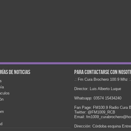
rías de noticias
Para contactarse con nosot
.: Fm Cura Brochero 100.9 Mhz :
s
ía
Director: Luis Alberto Luque
áculos
Whatsapp: 03574 15434240
ón
Fan Page: FM100.9 Radio Cura B
com
Twitter: @FM1009_RCB
Email: fm1009_curabrochero@ho
ad
Dirección: Córdoba esquina Entr