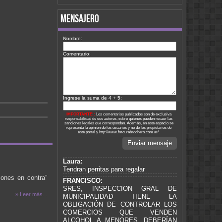
mensajero
Nombre:
Comentario:
Ingrese la suma de 4 + 5:
IMPORTANTE!:
Los comentarios publicados son de exclusiva
responsabilidad de sus autores, sobre quienes pueden recaer las
sanciones legales que correspondan. Además, en este espacio se
representa la opinión de los usuarios y no de los propietarios de
este portal y http://www.fmcurabrochero.com.ar/.
Enviar mensaje
Laura:
Tendran perritas para regalar
iones en contra”
FRANCISCO:
SRES, INSPECCION GRAL DE
» Leer más...
MUNICIPALIDAD TIENE LA
OBLIGACIÓN DE CONTROLAR LOS
COMERCIOS QUE VENDEN
ALCOHOL A MENORES. DEBERÍAN