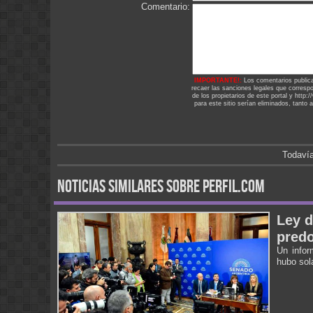
Comentario:
IMPORTANTE!:
Los comentarios public
recaer las sanciones legales que corresp
de los propietarios de este portal y http
para este sitio serían eliminados, tanto 
Todavía
noticias similares sobre perfil.com
Ley d
predo
Un infor
hubo sol