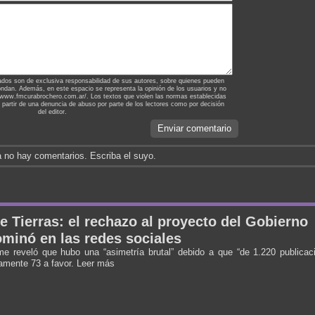
ados son de exclusiva responsabilidad de sus autores, sobre quienes pueden
ondan. Además, en este espacio se representa la opinión de los usuarios y no
://www.fmcurabrochero.com.ar/. Los textos que violen las normas establecidas
a partir de una denuncia de abuso por parte de los lectores como por decisión
del editor.
Enviar comentario
 no hay comentarios. Escriba el suyo.
e Tierras: el rechazo al proyecto del Gobierno
minó en las redes sociales
me reveló que hubo una “asimetría brutal” debido a que “de 1.220 publicac
amente 73 a favor. Leer más