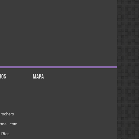
por ejemplo, 3 metros) de la linea de
cruce (como por ejemplo, una esquina),
ya que no puedes detenerte a tiempo si
tu vehículo está en movimiento. Pero
viene la pregunta, ¿si la luz amarilla
significa lo mismo que la roja, por qué
existe, cuál es su función? Pues tiene
una existencia bastante lógica: Cuando
ves la luz amarilla, eso significa que el
semáforo se prepara a cambiar a verde
en la otra dirección, y por tanto la
duración de la luz amarilla es una
medida de precaución para que los
imprudentes (o los que estaban muy
cerca de la linea de cruce cuando salió
ros
mapa
la luz amarilla) no choquen con el
tránsito a cambiar). Ya cuando el
.
semáforo se pone en rojo es que
cambia a verde al otro lado.
pao:
desde villa del rosario escucandolos x
intenet se escucha con interferencia...
rochero
noelia :
necesito saber cuando esta el anses
tmail.com
en santa rosa
ANA:
e Ríos
HOLA VANE ME ACABO DE