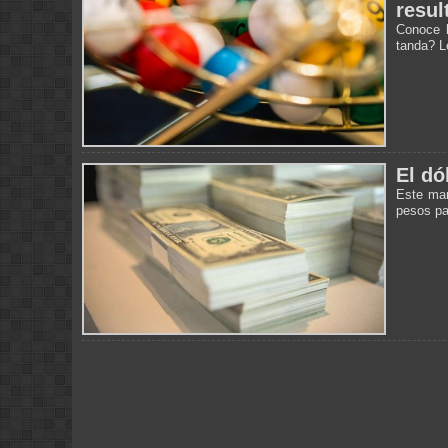
resul
Conoce l
tanda? L
El dó
Este mar
pesos pa