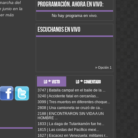
marcha del
programación
. ahora en vivo:
 junio en la
eer más
No hay programa en vivo.
escuchanos en vivo
» Opción 1
lo + visto
lo + comentado
3747 | Batalla campal en el baile de la ...
3240 | Accidente fatal en cercanías...
3099 | Tres muertos en diferentes choque...
2808 | Una camioneta se cruzó de ca...
2188 | ENCONTRARON SIN VIDA A UN
HOMBRE ...
1833 | La daga de Tutankamón fue he...
1815 | Las costas del Pacífico mexi...
1627 | Escacez en Venezuela: militares r...