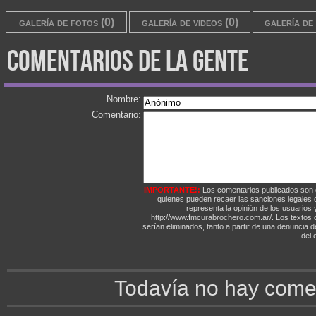
galería de fotos (0)
galería de videos (0)
galería de 
comentarios de la gente
Nombre:
Comentario:
IMPORTANTE!:
Los comentarios publicados son 
quienes pueden recaer las sanciones legales
representa la opinión de los usuarios y
http://www.fmcurabrochero.com.ar/. Los textos q
serían eliminados, tanto a partir de una denuncia 
del e
Todavía no hay comen