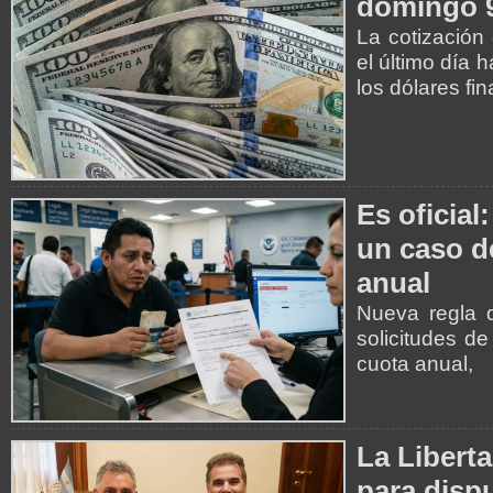
domingo 9
La cotización
el último día 
los dólares fi
Es oficial
un caso de
anual
Nueva regla 
solicitudes de
cuota anual,
La Libert
para disp