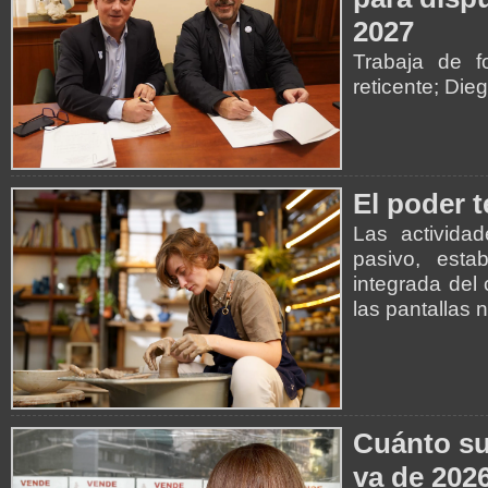
2027
Trabaja de 
reticente; Die
El poder 
Las activida
pasivo, esta
integrada del
las pantallas 
Cuánto su
va de 202