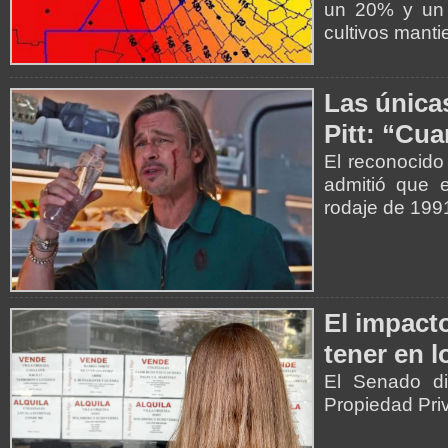
un 20% y un 
cultivos mant
Las única
Pitt: “Cu
El reconocido
admitió que e
rodaje de 199
El impact
tener en l
El Senado di
Propiedad Pri