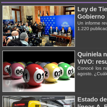
Ley de Tie
Gobierno 
Un informe re
1.220 publica
Quiniela 
VIVO: resu
Conocé los nú
agosto. ¿Cuá
Estado de
líneas A, 